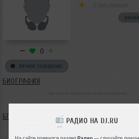
Стань первым!
ДОБАВИ
0
ЛИЧНОЕ СООБЩЕНИЕ
БИОГРАФИЯ
Ира ещё не поделился своей биографией
БЛОГ
РАДИО НА DJ.RU
Нет записей в блоге
На сайте появился раздел
Радио
— слушайте лучшу