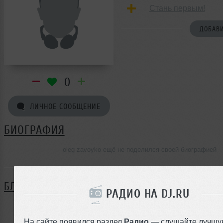
Стань первым!
ДОБАВИ
0
ЛИЧНОЕ СООБЩЕНИЕ
БИОГРАФИЯ
oleg zavoyko ещё не поделился своей биографией
БЛОГ
РАДИО НА DJ.RU
Нет записей в блоге
На сайте появился раздел
Радио
— слушайте лучшу