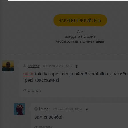
ЗАРЕГИСТРИРУЙТЕСЬ
Или
войдите на сайт
чтобы оставить комментарий
andrew
09 июля 2023, 15:26
#
toto ty super,menja o4en6 vpe4atlilo ,спасибо
к 01:49
трек! крассавчик!
ответить
Intract
09 июля 2023, 18:57
#
вам спасибо!
ответить