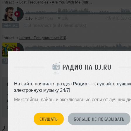
Intract
➝
Lost Frequencies - Are You With Me (Intract Remix)
3:16
2947 раз
136
7.5 MB, 320 
Ремикс
В плейлист (в 8 плейлистах)
Intract
➝
Intract - Поп движение #10
41:17
439 раз
28
95 MB, 320
Микс
В плейлист (в 2 плейлистах)
РАДИО НА DJ.RU
На сайте появился раздел
Радио
— слушайте лучшу
Стиль:
Dance-Pop
электронную музыку 24/7!
Записан: 07 июля 2023
Микстейпы, лайвы и эксклюзивные сеты от лучших д
Добавлен: 07 июля 2023, 22:21
BPM: 88
СЛУШАТЬ
БОЛЬШЕ НЕ ПОКАЗЫВАТЬ
2 КОММЕНТАРИЯ