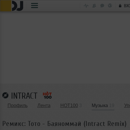
ВХ
INTRACT
Профиль
Лента
HOT100
3
Музыка
19
Уп
Ремикс: Тото - Баяноммай (Intract Remix)