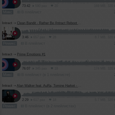
73:42
590 раз
20
169 MB, 320
Микс
В плейлист
Intract
➝
Clean Bandit - Rather Be (Intract Reboot Remix)
3:46
657 раз
28
8.7 MB, 320
Ремикс
В плейлист
Intract
➝
Prime Emotions #1
76:07
345 раз
18
174 MB, 320
Микс
В плейлист (в 1 плейлисте)
Intract
➝
Alan Walker feat. AuRa, Tomine Harket - Darkside (Intract Remix)
2:29
617 раз
18
5.7 MB, 320
Ремикс
В плейлист (в 2 плейлистах)