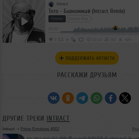
Intract
Тото - Баяноммай (Intract Remix)
Ремикс
Dance-Pop
00:00
</>
9
03:10
262
ПОДДЕРЖАТЬ АРТИСТА
РАССКАЖИ ДРУЗЬЯМ
ДРУГИЕ ТРЕКИ
INTRACT
Intract
➝
Prime Emotions #002