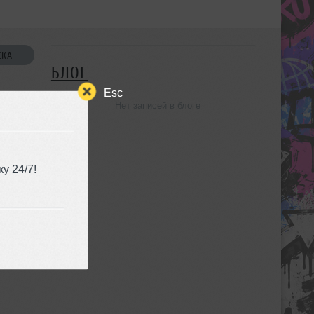
СКА
БЛОГ
Esc
Нет записей в блоге
УЗЬЯ
у 24/7!