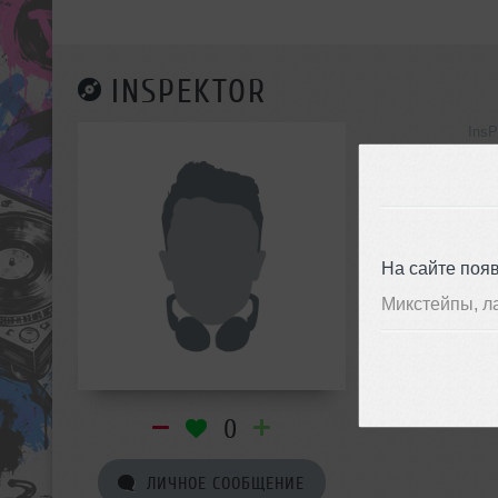
INSPEKTOR
InsP
инф
На сайте поя
Микстейпы, л
0
ЛИЧНОЕ СООБЩЕНИЕ