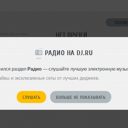
ПОДПИ
НЕТ ДРУЗЕЙ
ektor не оставил
ормации о себе
Стань первым!
РАДИО НА DJ.RU
ДОБАВИТЬ В ДР
вился раздел
Радио
— слушайте лучшую электронную музык
айвы и эксклюзивные сеты от лучших диджеев.
СЛУШАТЬ
БОЛЬШЕ НЕ ПОКАЗЫВАТЬ