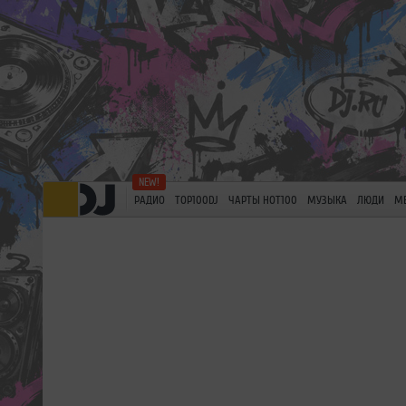
РАДИО
TOP100DJ
ЧАРТЫ HOT100
МУЗЫКА
ЛЮДИ
М