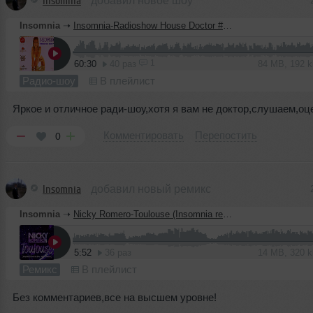
Insomnia
добавил новое шоу
Insomnia
➝
Insomnia-Radioshow House Doctor #4 @Kiss FM (05.25.2013)
1
60:30
40 раз
84 MB, 192 
Радио-шоу
В плейлист
Яркое и отличное ради-шоу,хотя я вам не доктор,слушаем,оц
Комментировать
Перепостить
0
Insomnia
добавил новый ремикс
Insomnia
➝
Nicky Romero-Toulouse (Insomnia remix) @Kiss FM
5:52
36 раз
14 MB, 320 
Ремикс
В плейлист
Без комментариев,все на высшем уровне!