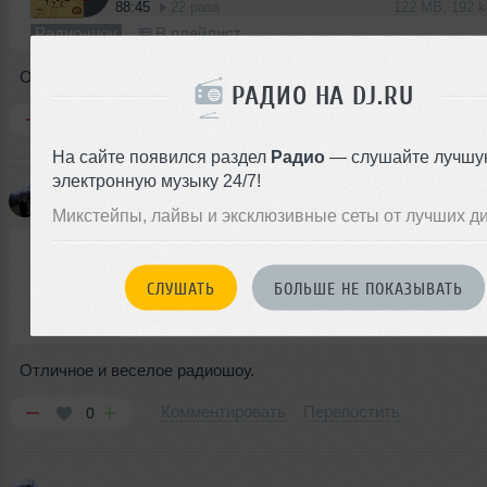
88:45
22 раза
122 MB, 192 
Радио-шоу
В плейлист
Отличное,яркое радио-шоу!
РАДИО НА DJ.RU
Комментировать
Перепостить
0
На сайте появился раздел
Радио
— слушайте лучшу
электронную музыку 24/7!
Insomnia
добавил новое шоу
Микстейпы, лайвы и эксклюзивные сеты от лучших д
Insomnia
➝
Insomnia-Radioshow House Doctor #1 @Kiss Fm (10.05.2013)
СЛУШАТЬ
БОЛЬШЕ НЕ ПОКАЗЫВАТЬ
67:45
22 раза
93 MB, 192 
Радио-шоу
В плейлист
Отличное и веселое радиошоу.
Комментировать
Перепостить
0