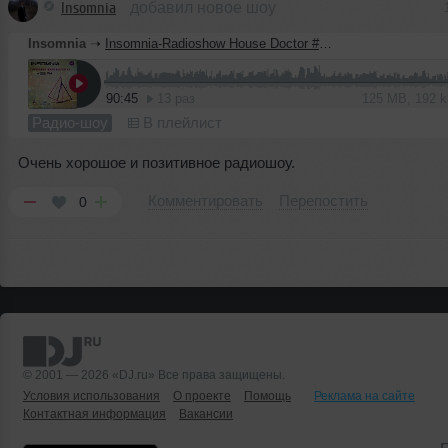
Insomnia
добавил новое шоу
Insomnia
➝
Insomnia-Radioshow House Doctor #2 @Kiss Fm (16.05.2013)
90:45
13 раз
125 MB, 192 
Радио-шоу
В плейлист
Очень хорошое и позитивное радиошоу.
Комментировать
Перепостить
0
© 2001 — 2026 «DJ.ru» Все права защищены.
Условия использования
О проекте
Помощь
Реклама на сайте
Контактная информация
Вакансии