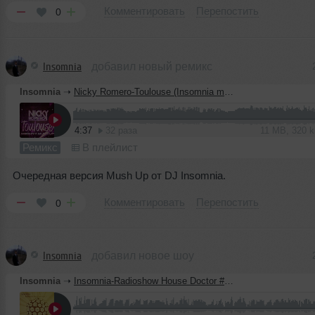
Комментировать
Перепостить
0
Insomnia
добавил новый ремикс
Insomnia
➝
Nicky Romero-Toulouse (Insomnia mush up) @Kiss FM
4:37
32 раза
11 MB, 320 
Ремикс
В плейлист
Очередная версия Mush Up от DJ Insomnia.
Комментировать
Перепостить
0
Insomnia
добавил новое шоу
Insomnia
➝
Insomnia-Radioshow House Doctor #3 @ Kiss FM (05.21.2013)