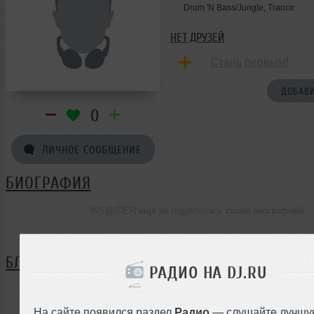
Drum 'N Bass/Jungle, Trance
НЕТ ДРУЗЕЙ
Стань первым!
ДОБАВИ
0
ЛИЧНОЕ СООБЩЕНИЕ
БИОГРАФИЯ
INS@IDER ещё не поделилась своей биографией
БЛОГ
РАДИО НА DJ.RU
Нет записей в блоге
На сайте появился раздел
Радио
— слушайте лучшу