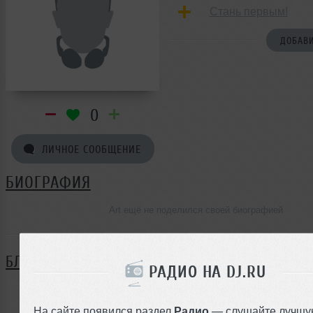
Стань первым!
ДОБАВИ
0
ЛИЧНОЕ СООБЩЕНИЕ
БИОГРАФИЯ
Art ещё не поделился своей биографией
БЛОГ
РАДИО НА DJ.RU
Нет записей в блоге
На сайте появился раздел
Радио
— слушайте лучшу