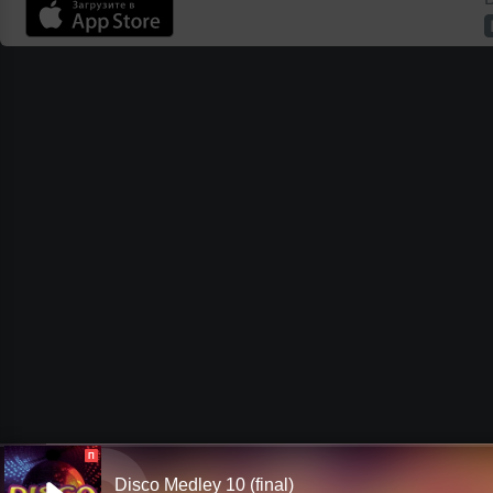
П
Disco Medley 10 (final)