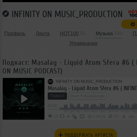
INFINITY ON MUSIC_PRODUCTION
Профиль
Лента
HOT100
35
Музыка
540
П
Упоминания
Подкаст: Masalay - Liquid Atom Sfera #6 ( 
ON MUSIC PODCAST)
INFINITY ON MUSIC_PRODUCTION
Подкаст
Drum 'N Bass/Jungle
00:00
</>
13
1:08:34
207
ПОДДЕРЖАТЬ АРТИСТА