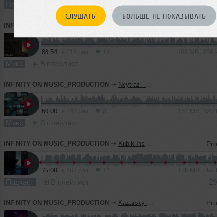
Подкаст
В плейлист (в 2 плейлистах)
СЛУШАТЬ
БОЛЬШЕ НЕ ПОКАЗЫВАТЬ
INFINITY ON MUSIC_PRODUCTION
➝
Halikov - Rubicon ( INFINITY_ON_MUSIC_PRODUCTION)
88:54
218 раз
14
163 MB, 256
Микс
В плейлист
INFINITY ON MUSIC_PRODUCTION
➝
Neytraz - Muse (INFINITY ON MUSIC PRODUCTION)
60:00
141 раз
8
137 MB, 320
Микс
В плейлист
INFINITY ON MUSIC_PRODUCTION
➝
Kubik-Inspire Podcast #45 (INFINITY ON MUSIC PODCAST)
75:09
167 раз
12
139 MB, 256
Подкаст
В плейлист
29
INFINITY ON MUSIC_PRODUCTION
➝
Kazarsky - Shturman 37 (INFINITY ON MUSIC PRODUCTION)