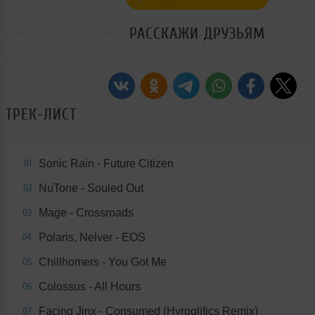
РАССКАЖИ ДРУЗЬЯМ
ТРЕК-ЛИСТ
Sonic Rain - Future Citizen
01
NuTone - Souled Out
02
Mage - Crossroads
03
Polaris, Nelver - EOS
04
Chillhomers - You Got Me
05
Colossus - All Hours
06
Facing Jinx - Consumed (Hyroglifics Remix)
07