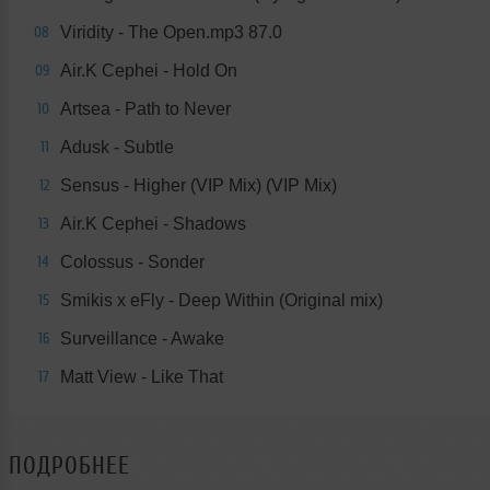
Viridity - The Open.mp3 87.0
08
Air.K Cephei - Hold On
09
Artsea - Path to Never
10
Adusk - Subtle
11
Sensus - Higher (VIP Mix) (VIP Mix)
12
Air.K Cephei - Shadows
13
Colossus - Sonder
14
Smikis x eFly - Deep Within (Original mix)
15
Surveillance - Awake
16
Matt View - Like That
17
ПОДРОБНЕЕ