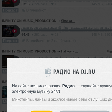
63:16
224 раза
13
145 MB, 320
Подкаст
В плейлист
INFINITY ON MUSIC_PRODUCTION
➝
Skazka - Techno Podcast #22 (INFINITY ON MUSIC)
64:46
262 раза
23
148 MB, 320
Подкаст
В плейлист (в 2 плейлистах)
INFINITY ON MUSIC_PRODUCTION
➝
Halikov - Rubicon ( INFINITY_ON_MUSIC_PRODUCTION)
88:54
218 раз
14
163 MB, 256
РАДИО НА DJ.RU
Микс
В плейлист
INFINITY ON MUSIC_PRODUCTION
➝
Neytraz - Muse (INFINITY ON MUSIC PRODUCTION)
На сайте появился раздел
Радио
— слушайте лучшу
электронную музыку 24/7!
60:00
141 раз
8
137 MB, 320
Микстейпы, лайвы и эксклюзивные сеты от лучших д
Микс
В плейлист