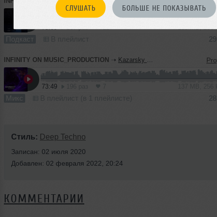
INFINITY ON MUSIC_PRODUCTION
➝
Kubik-Inspire Podcast #45 (INFINITY ON MUSIC PODCAST)
СЛУШАТЬ
БОЛЬШЕ НЕ ПОКАЗЫВАТЬ
75:09
167 раз
12
139 MB, 256
Подкаст
В плейлист
29
INFINITY ON MUSIC_PRODUCTION
➝
Kazarsky - Shturman 37 (INFINITY ON MUSIC PRODUCTION)
73:49
196 раз
7
137 MB, 256
Микс
В плейлист (в 1 плейлисте)
28
Стиль:
Deep Techno
Записан: 02 июля 2020
Добавлен: 02 февраля 2022, 20:24
КОММЕНТАРИИ