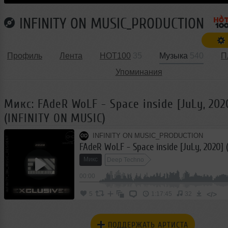
INFINITY ON MUSIC_PRODUCTION
Профиль
Лента
HOT100
35
Музыка
540
П
Упоминания
Микс: FAdeR WoLF - Space inside [JuLy, 202
(INFINITY ON MUSIC)
INFINITY ON MUSIC_PRODUCTION
Микс
Deep Techno
00:00
</>
5
1:17:45
32
ПОДДЕРЖАТЬ АРТИСТА