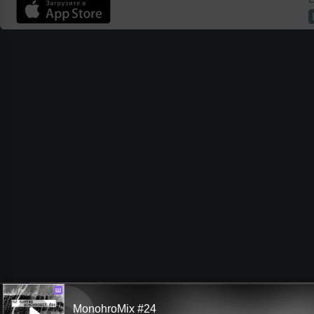
Ш
MonohroMix #24