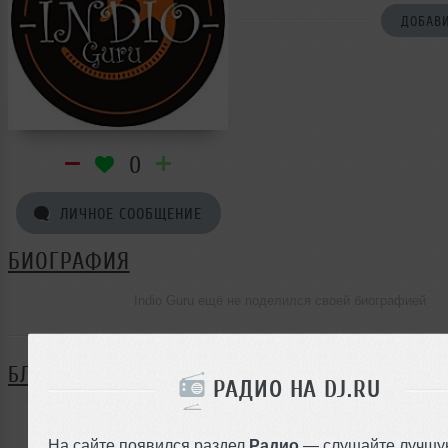
ДОБАВИ
0
ЛИЧНОЕ СООБЩЕНИЕ
БИОГРАФИЯ
Indio Guru ещё не поделился своей биографией
БЛОГ
РАДИО НА DJ.RU
Нет записей в блоге
На сайте появился раздел
Радио
— слушайте лучшу