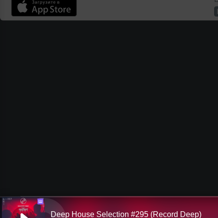
Ш
Deep House Selection #295 (Record Deep)