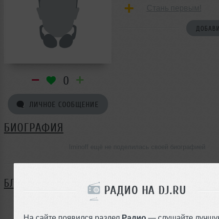
Стань первым!
ДОБАВИ
0
ЛИЧНОЕ СООБЩЕНИЕ
БИОГРАФИЯ
Iminoff ещё не поделилась своей биографией
БЛОГ
РАДИО НА DJ.RU
Нет записей в блоге
На сайте появился раздел
Радио
— слушайте лучшу