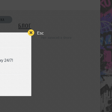
СКА
БЛОГ
Esc
Нет записей в блоге
УЗЬЯ
у 24/7!