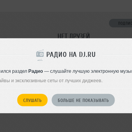
ПОДПИ
НЕТ ДРУЗЕЙ
ьков
Стань первым!
РАДИО НА DJ.RU
ДОБАВИТЬ В ДР
вился раздел
Радио
— слушайте лучшую электронную музык
айвы и эксклюзивные сеты от лучших диджеев.
СЛУШАТЬ
БОЛЬШЕ НЕ ПОКАЗЫВАТЬ