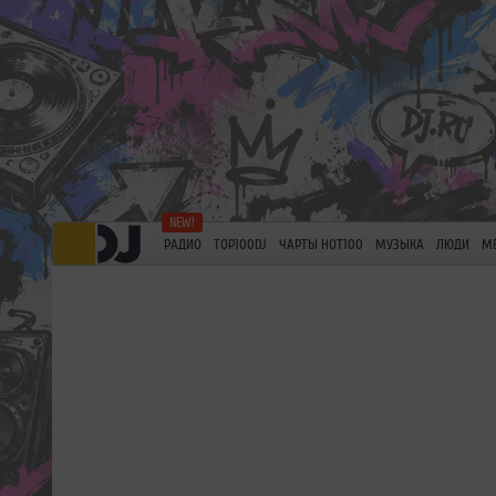
РАДИО
TOP100DJ
ЧАРТЫ HOT100
МУЗЫКА
ЛЮДИ
М