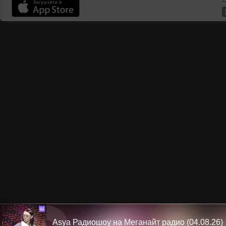
Ш
Asya Радиошоу на Меганайт радио (04.08.26)