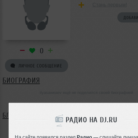
Стань первым!
ДОБАВИ
0
ЛИЧНОЕ СООБЩЕНИЕ
БИОГРАФИЯ
ilyasaweaev ещё не поделился своей биографией
БЛОГ
РАДИО НА DJ.RU
Нет записей в блоге
На сайте появился раздел
Радио
— слушайте лучшу