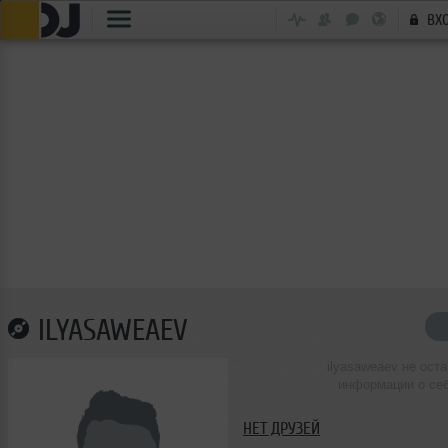
ВХ
ILYASAWEAEV
ilyasaweaev не ост
информации о се
НЕТ ДРУЗЕЙ