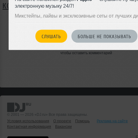
КОММЕНТАРИИ
электронную музыку 24/7!
Микстейпы, лайвы и эксклюзивные сеты от лучших д
ЗАРЕГИСТРИРУЙТЕСЬ
СЛУШАТЬ
БОЛЬШЕ НЕ ПОКАЗЫВАТЬ
Или
войдите на сайт
чтобы оставить комментарий
© 2001 — 2026 «DJ.ru» Все права защищены.
Условия использования
О проекте
Помощь
Реклама на сайте
Контактная информация
Вакансии
Б