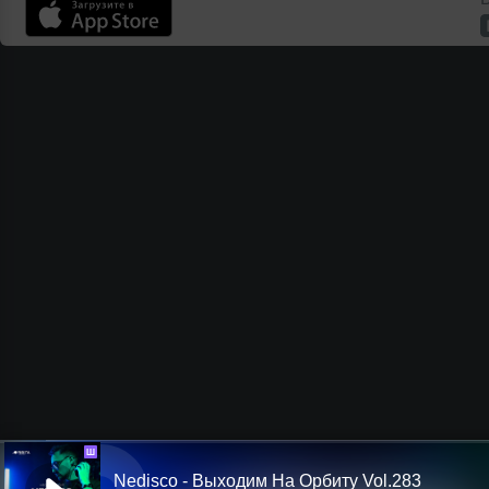
Ш
Nedisco - Выходим На Орбиту Vol.283