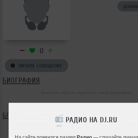
ДОБАВИ
0
ЛИЧНОЕ СООБЩЕНИЕ
БИОГРАФИЯ
ilyaermakv ещё не поделился своей биографией
БЛОГ
РАДИО НА DJ.RU
Нет записей в блоге
На сайте появился раздел
Радио
— слушайте лучшу