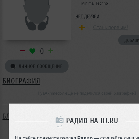
Minimal Techno
НЕТ ДРУЗЕЙ
Стань первым!
ДОБАВИ
0
ЛИЧНОЕ СООБЩЕНИЕ
БИОГРАФИЯ
IlyaAkhmedov ещё не поделился своей биографией
БЛОГ
РАДИО НА DJ.RU
Нет записей в блоге
На сайте появился раздел
Радио
— слушайте лучшу