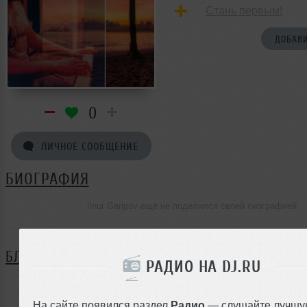
Стань первым!
ДОБАВИ
0
ЛИЧНОЕ СООБЩЕНИЕ
БИОГРАФИЯ
Ilnur Garipov ещё не поделился своей биографией
БЛОГ
РАДИО НА DJ.RU
Нет записей в блоге
На сайте появился раздел
Радио
— слушайте лучшу