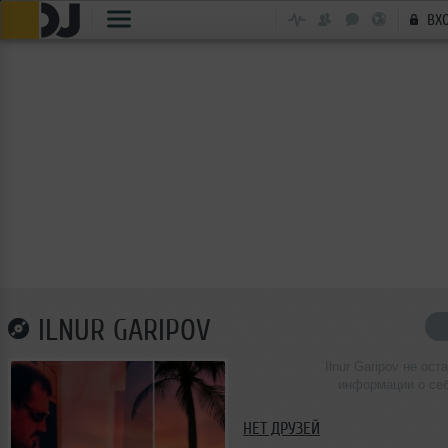
ВХ
ILNUR GARIPOV
Ilnur Garipov не ост
информации о се
НЕТ ДРУЗЕЙ