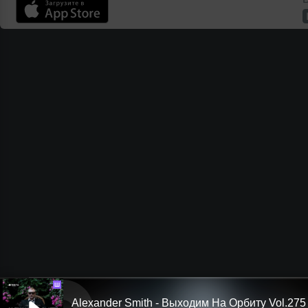
Ш
Alexander Smith - Выходим На Орбиту Vol.275