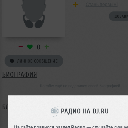
Стань первым!
ДОБАВИ
0
ЛИЧНОЕ СООБЩЕНИЕ
БИОГРАФИЯ
iliatroffw ещё не поделился своей биографией
БЛОГ
РАДИО НА DJ.RU
Нет записей в блоге
На сайте появился раздел
Радио
— слушайте лучшу