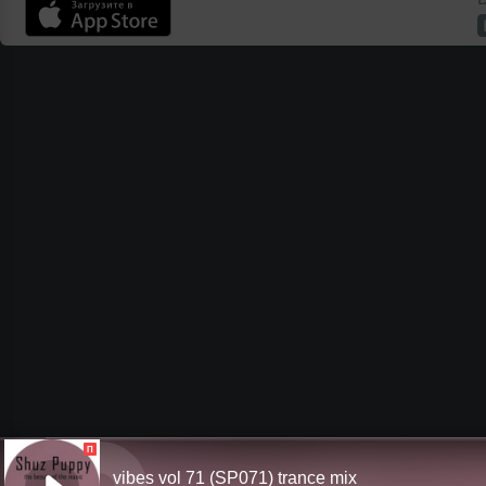
П
vibes vol 71 (SP071) trance mix