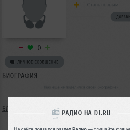
Стань первым!
ДОБАВИ
0
ЛИЧНОЕ СООБЩЕНИЕ
БИОГРАФИЯ
Ilias ещё не поделился своей биографией
БЛОГ
РАДИО НА DJ.RU
Нет записей в блоге
На сайте появился раздел
Радио
— слушайте лучшу