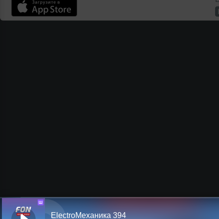
Ш
ElectroМеханика 394