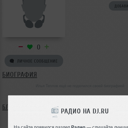
ДОБАВИ
0
ЛИЧНОЕ СООБЩЕНИЕ
БИОГРАФИЯ
Илья Теплов ещё не поделился своей биографией
БЛОГ
РАДИО НА DJ.RU
Нет записей в блоге
На сайте появился раздел
Радио
— слушайте лучшу