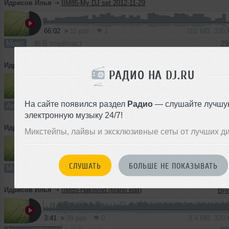
Идрисов Илья
➝
IIM85-My DJ set 2012-11-29
66:02
11 раз
1
151 MB, 320
Микс
В плейлист
29
Идрисов Илья
➝
IIM85-Дождь
РАДИО НА DJ.RU
3:38
105 раз
3
8.3 MB, 320
На сайте появился раздел
Радио
— слушайте лучшу
Авторский трек
В плейлист
29
электронную музыку 24/7!
Идрисов Илья
➝
IIM85-My DJ set 2012-11-23
Микстейпы, лайвы и эксклюзивные сеты от лучших д
70:07
6 раз
0
161 MB, 320
СЛУШАТЬ
БОЛЬШЕ НЕ ПОКАЗЫВАТЬ
Микс
В плейлист
23
Идрисов Илья
➝
IIM85-Hakovod (Mario edit)
3:41
39 раз
0
8.4 MB, 320