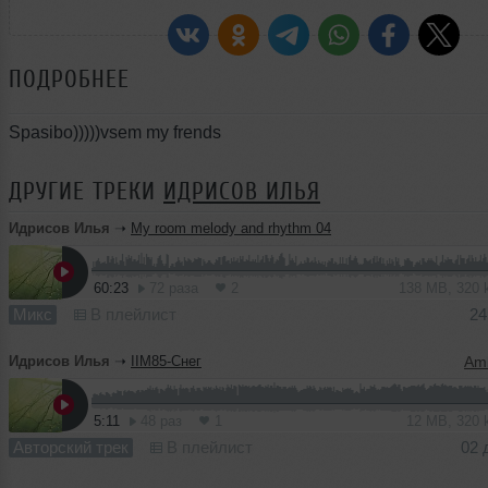
ПОДРОБНЕЕ
Spasibo)))))vsem my frends
ДРУГИЕ ТРЕКИ
ИДРИСОВ ИЛЬЯ
Идрисов Илья
➝
My room melody and rhythm 04
60:23
72 раза
2
138 MB, 320
Микс
В плейлист
24
Идрисов Илья
➝
IIM85-Снег
5:11
48 раз
1
12 MB, 320
Авторский трек
В плейлист
02 