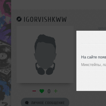
IGORVISHKWW
igorv
инф
На сайте поя
Микстейпы, л
0
ЛИЧНОЕ СООБЩЕНИЕ