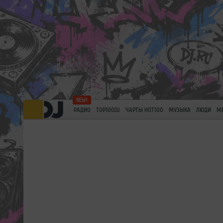
РАДИО
TOP100DJ
ЧАРТЫ HOT100
МУЗЫКА
ЛЮДИ
М