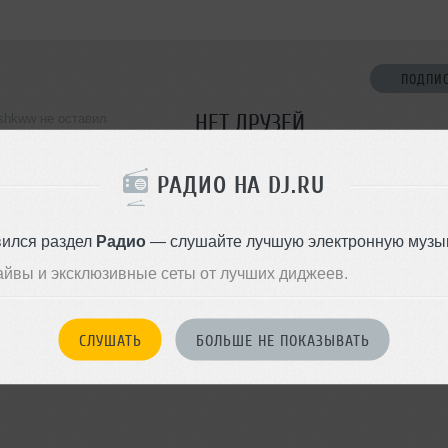
ПОДПИ
НЕТ ДРУЗЕЙ
ishkww не оставил
ормации о себе
Стань первым!
РАДИО НА DJ.RU
ДОБАВИТЬ В ДР
вился раздел
Радио
— слушайте лучшую электронную музык
айвы и эксклюзивные сеты от лучших диджеев.
СЛУШАТЬ
БОЛЬШЕ НЕ ПОКАЗЫВАТЬ