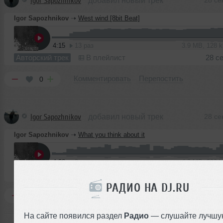
Igor Sapozhnikov
добавил новый трек
28 се
Igor Sapozhnikov
➝
West wind [8bit Beat]
4:15
13 раз
3.9 MB, 128 
Авторский трек
В плейлист
28 с
Комментировать
Перепостить
0
Igor Sapozhnikov
добавил новый трек
28 се
Igor Sapozhnikov
➝
What you think about it
4:38
8 раз
4.3 MB, 320 
Авторский трек
В плейлист
28 с
РАДИО НА DJ.RU
Комментировать
Перепостить
0
На сайте появился раздел
Радио
— слушайте лучшу