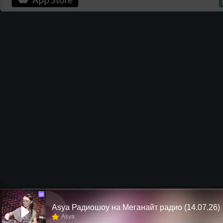
Ш
Asya Радиошоу на Меганайт радио (14.07.26)
Asya