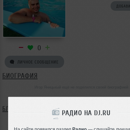
ДОБАВИ
0
ЛИЧНОЕ СООБЩЕНИЕ
БИОГРАФИЯ
Игор Яницькый ещё не поделился своей биографией
БЛОГ
РАДИО НА DJ.RU
Нет записей в блоге
На сайте появился раздел
Радио
— слушайте лучшу