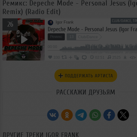
Ремикс: Depeche Mode - Personal Jesus (Ig
Remix) (Radio Edit)
CLUB/DANCE, ТР
Igor Frank
26
Ремикс
13
Club/Dance
00:00
</>
330
02:51
2525
ПОДДЕРЖАТЬ АРТИСТА
РАССКАЖИ ДРУЗЬЯМ
ДРУГИЕ ТРЕКИ
IGOR FRANK