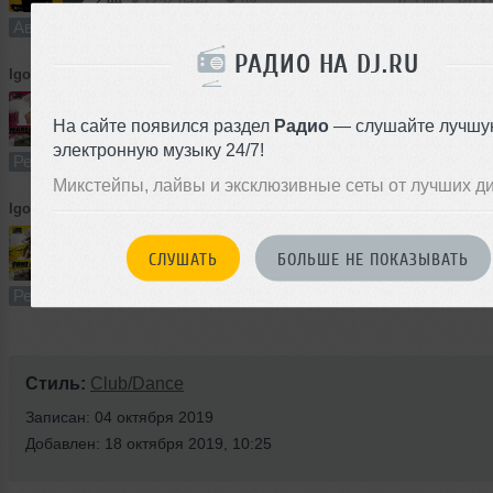
2:44
1252 раза
89
6.3 MB, 320 
Авторский трек
В плейлист (в 7 плейлистах)
15
РАДИО НА DJ.RU
Igor Frank
➝
Igor Frank - Without You (Mariah Carey Cover)(Radio Edit)
На сайте появился раздел
Радио
— слушайте лучшу
2:58
2332 раза
201
6.8 MB, 320 
электронную музыку 24/7!
Ремикс
В плейлист (в 5 плейлистах)
18 
Микстейпы, лайвы и эксклюзивные сеты от лучших д
Igor Frank
➝
Toni Braxton - Un-break my heart (Igor Frank Remix)
СЛУШАТЬ
БОЛЬШЕ НЕ ПОКАЗЫВАТЬ
4:04
3488 раз
456
9.3 MB, 320 
Ремикс
В плейлист (в 33 плейлистах)
18
Стиль:
Club/Dance
Записан: 04 октября 2019
Добавлен: 18 октября 2019, 10:25