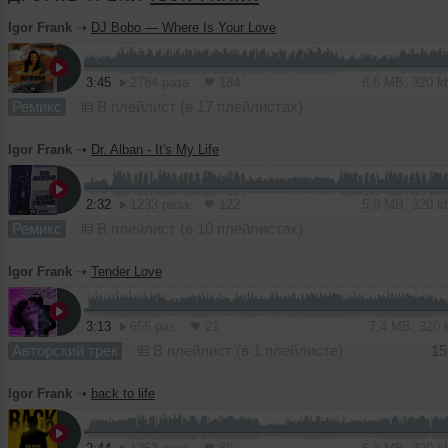
Igor Frank
➝
DJ Bobo — Where Is Your Love
3:45
2784 раза
184
8.6 MB, 320 
Ремикс
В плейлист (в 17 плейлистах)
Igor Frank
➝
Dr. Alban - It's My Life
2:32
1233 раза
122
5.8 MB, 320 
Ремикс
В плейлист (в 10 плейлистах)
Igor Frank
➝
Tender Love
3:13
655 раз
21
7.4 MB, 320
Авторский трек
В плейлист (в 1 плейлисте)
15
Igor Frank
➝
back to life