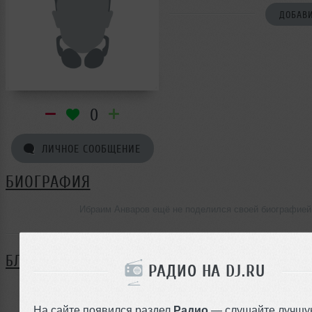
ДОБАВИ
0
ЛИЧНОЕ СООБЩЕНИЕ
БИОГРАФИЯ
Ибраим Анваров ещё не поделился своей биографией
БЛОГ
РАДИО НА DJ.RU
Нет записей в блоге
На сайте появился раздел
Радио
— слушайте лучшу