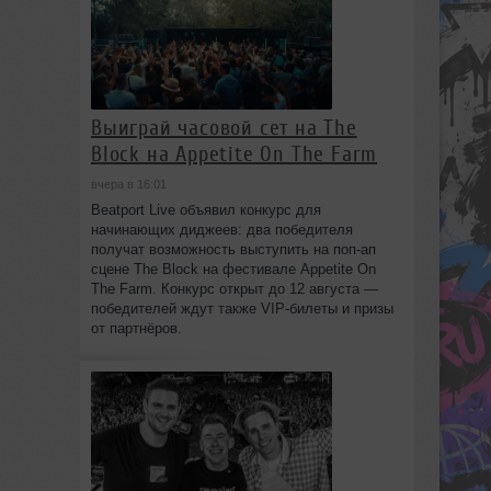
Выиграй часовой сет на The
Block на Appetite On The Farm
вчера в 16:01
Beatport Live объявил конкурс для
начинающих диджеев: два победителя
получат возможность выступить на поп‑ап
сцене The Block на фестивале Appetite On
The Farm. Конкурс открыт до 12 августа —
победителей ждут также VIP‑билеты и призы
от партнёров.