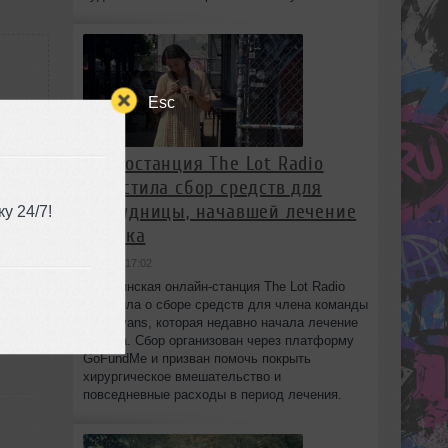
Esc
Радиостанция The Lot Radio
запустила сбор средств для
:30
сотрудницы, начавшей лечение
у 24/7!
от рака
вчера в 17:02
Бруклинская онлайн-станция The Lot Radio
объявила о сборе средств для члена команды
Lola Evans, которая недавно начала лечение
от рака. Сбор организован через платформу
GoFundMe и призван помочь покрыть
хирургическое вмешательство и
повседневные расходы в период лечения.