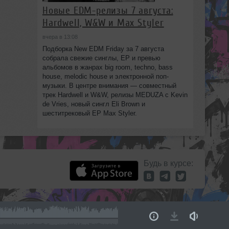
Новые EDM-релизы 7 августа:
Hardwell, W&W и Max Styler
вчера в 13:08
Подборка New EDM Friday за 7 августа
собрала свежие синглы, EP и превью
альбомов в жанрах big room, techno, bass
house, melodic house и электронной поп-
музыки. В центре внимания — совместный
трек Hardwell и W&W, релизы MEDUZA с Kevin
de Vries, новый сингл Eli Brown и
шеститрековый EP Max Styler.
Будь в курсе: