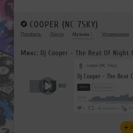
COOPER (NC 7SKY)
Профиль
Лента
Музыка
1
Упоминания
Микс: Dj Cooper - The Beat Of Night 
cooper (NC 7sky)
Dj Cooper - The Beat O
Микс
Tech House
00:00
В 
2
Добавить
П