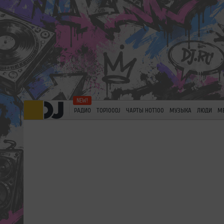
РАДИО
TOP100DJ
ЧАРТЫ HOT100
МУЗЫКА
ЛЮДИ
М