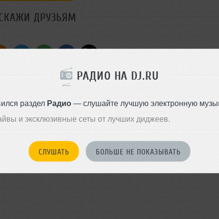
СКАЖИ ДРУЗЬЯМ
РАДИО НА DJ.RU
Стиль:
Tech House
Добавлен: 01 апреля 2011, 15
вился раздел
Радио
— слушайте лучшую электронную музык
айвы и эксклюзивные сеты от лучших диджеев.
СЛУШАТЬ
БОЛЬШЕ НЕ ПОКАЗЫВАТЬ
войдите на сайт
Или
чтобы оставить комментарий