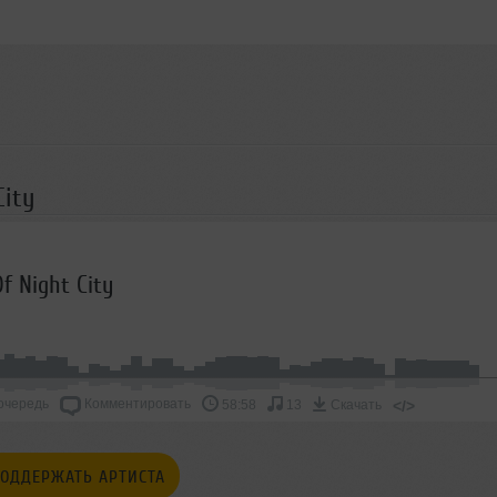
City
f Night City
очередь
Комментировать
</>
58:58
13
Скачать
ОДДЕРЖАТЬ АРТИСТА