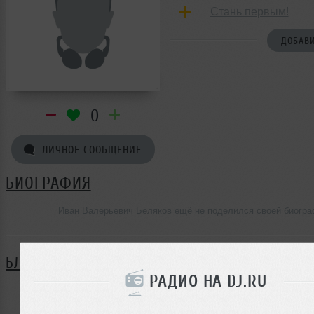
Стань первым!
ДОБАВИ
0
ЛИЧНОЕ СООБЩЕНИЕ
БИОГРАФИЯ
Иван Валерьевич Беляков ещё не поделился своей биогр
БЛОГ
РАДИО НА DJ.RU
Нет записей в блоге