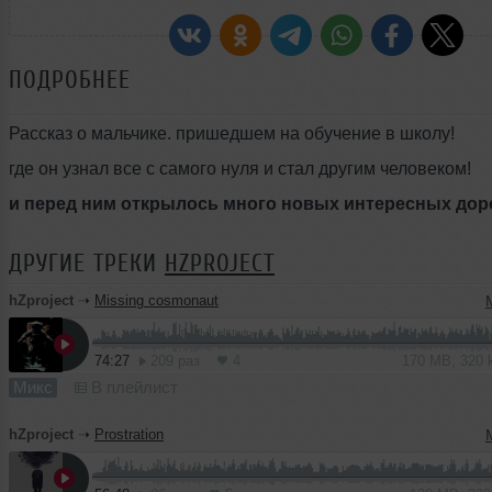
ПОДРОБНЕЕ
Рассказ о мальчике. пришедшем на обучение в школу!
где он узнал все с самого нуля и стал другим человеком!
и перед ним открылось много новых интересных дор
ДРУГИЕ ТРЕКИ
HZPROJECT
hZproject
➝
Missing cosmonaut
74:27
209 раз
4
170 MB, 320
Микс
В плейлист
hZproject
➝
Prostration