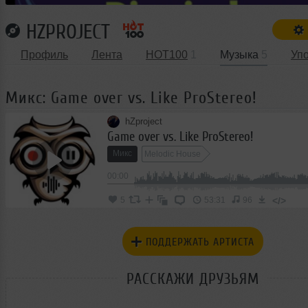
HZPROJECT
Профиль
Лента
HOT100
1
Музыка
5
Уп
Микс: Game over vs. Like ProStereo!
hZproject
Game over vs. Like ProStereo!
Микс
Melodic House
00:00
</>
5
53:31
96
ПОДДЕРЖАТЬ АРТИСТА
РАССКАЖИ ДРУЗЬЯМ