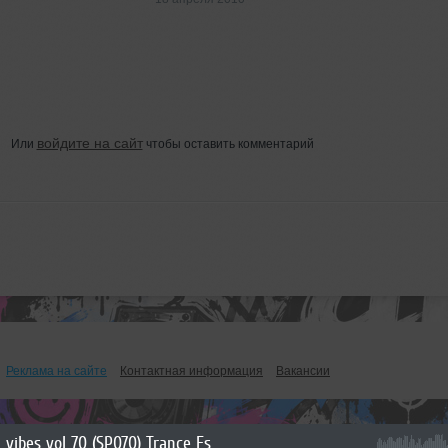
войдите на сайт
Или
чтобы оставить комментарий
Реклама на сайте
Контактная информация
Вакансии
vibes vol 70 (SP070) Trance Essentials vol 3 EDM mix