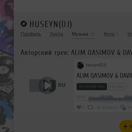
HUSEYN(DJ)
Профиль
Лента
Музыка
18
Фото
5
У
Авторский трек: ALIM QASIMOV & D
Huseyn(DJ)
ALIM QASIMOV & DAVI
Авторский трек
Hip-Hop
00:00
В 
0
Добавить
П