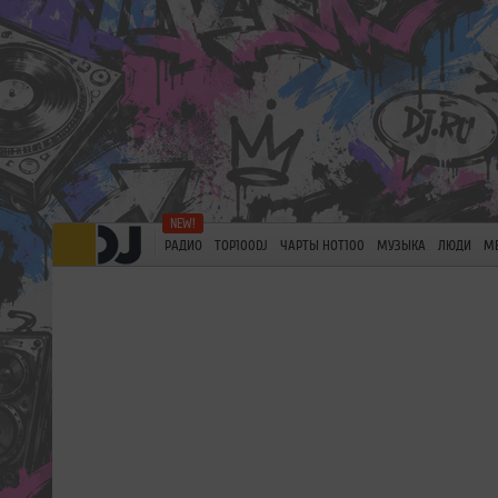
РАДИО
TOP100DJ
ЧАРТЫ HOT100
МУЗЫКА
ЛЮДИ
М