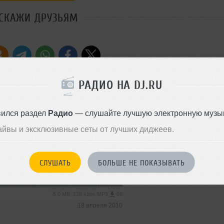
СКАЖИ ДРУЗЬЯМ
Стиль:
Hip-Hop
РАДИО НА DJ.RU
Добавлен: 17 апреля 2010, 16
Trance
вился раздел
Радио
— слушайте лучшую электронную музык
айвы и эксклюзивные сеты от лучших диджеев.
6.3 MB, 128 kbps MP3
62
18 апреля 2010
СЛУШАТЬ
БОЛЬШЕ НЕ ПОКАЗЫВАТЬ
Dance
5.0 MB, 128 kbps MP3
66
18 апреля 2010