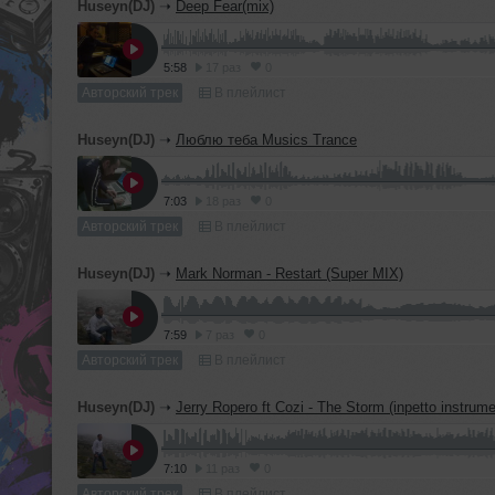
Huseyn(DJ)
➝
Deep Fear(mix)
5:58
17 раз
0
Авторский трек
В плейлист
Huseyn(DJ)
➝
Люблю теба Musics Trance
7:03
18 раз
0
Авторский трек
В плейлист
Huseyn(DJ)
➝
Mark Norman - Restart (Super MIX)
7:59
7 раз
0
Авторский трек
В плейлист
Huseyn(DJ)
➝
Jerry Ropero ft Cozi - The Storm (inpetto instrume
7:10
11 раз
0
Авторский трек
В плейлист