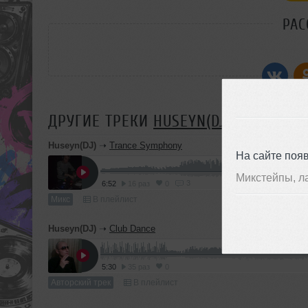
РАС
ДРУГИЕ ТРЕКИ
HUSEYN(DJ)
Huseyn(DJ)
➝
Trance Symphony
На сайте поя
Микстейпы, л
3
6:52
16 раз
0
Микс
В плейлист
Huseyn(DJ)
➝
Club Dance
5:30
35 раз
0
Авторский трек
В плейлист