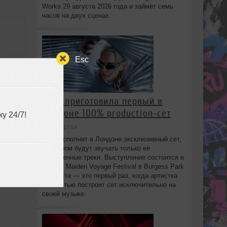
Works 29 августа 2026 года и займёт семь
часов на двух сценах.
Esc
:38
HAAi приготовила первый в
Лондоне 100% production‑сет
у 24/7!
вчера в 17:54
HAAi исполнит в Лондоне эксклюзивный сет,
в котором будут звучать только её
собственные треки. Выступление состоится в
рамках Maiden Voyage Festival в Burgess Park
8 августа — это первый раз, когда артистка
полностью построит сет исключительно на
своей музыке.