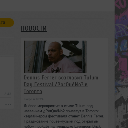
ЬСЯ
НОВОСТИ
Dennis Ferrer возглавит Tulum
Day Festival ¿PorQuéNo? в
Toronto
-3:43
вчера в 18:24
Днёвое мероприятие в стиле Tulum под
названием ¿PorQuéNo? привезут в Toronto:
хедлайнером фестиваля станет Dennis Ferrer.
Празднование house-музыки под открытым
небом пройдёт на площадке Evergreen Brick