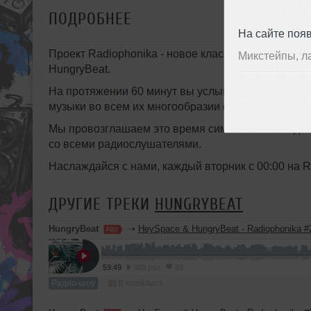
ПОДРОБНЕЕ
На сайте поя
Проект Radiophonika - новое классическое танце
Микстейпы, л
HungryBeat.
На протяжении 60 минут вы услышите новинки deep
музыки во всем их многообразии форм и звучания
Мы провозглашаем это время символом свободы 
со всеми радиослушателями.
Наслаждайся с нами, каждый вторник с 00:00 на R
ДРУГИЕ ТРЕКИ
HUNGRYBEAT
HungryBeat
➝
HeySpace & HungryBeat - Radiophonika #
59:49
368 раз
83
Радио-шоу
В плейлист