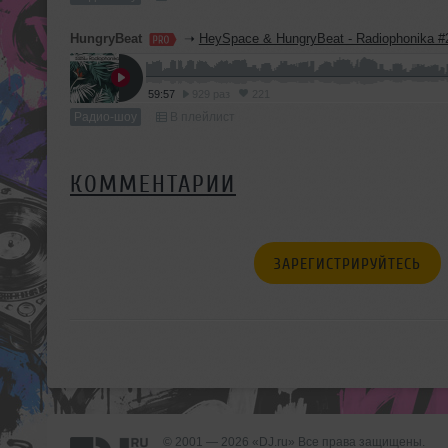
HungryBeat
➝
HeySpace & HungryBeat - Radiophonika #
59:57
929 раз
221
Радио-шоу
В плейлист
КОММЕНТАРИИ
ЗАРЕГИСТРИРУЙТЕСЬ
© 2001 — 2026 «DJ.ru» Все права защищены.