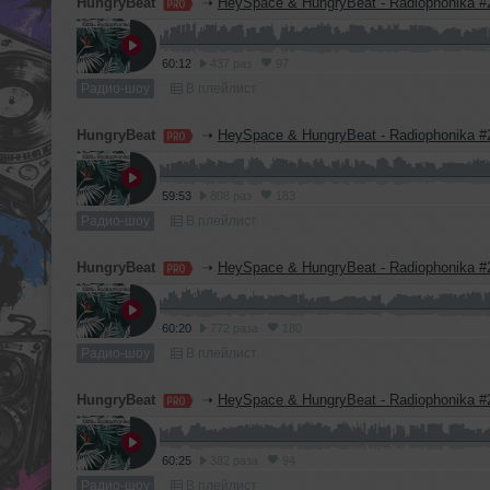
HungryBeat
➝
HeySpace & HungryBeat - Radiophonika #
60:12
437 раз
97
Радио-шоу
В плейлист
HungryBeat
➝
HeySpace & HungryBeat - Radiophonika #
59:53
808 раз
183
Радио-шоу
В плейлист
HungryBeat
➝
HeySpace & HungryBeat - Radiophonika #
60:20
772 раза
180
Радио-шоу
В плейлист
HungryBeat
➝
HeySpace & HungryBeat - Radiophonika #
60:25
382 раза
94
Радио-шоу
В плейлист