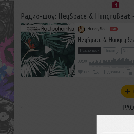
4
Радио-шоу: HeySpace & HungryBeat -
HungryBeat
HeySpace & HungryBea
Радио-шоу
House
Deep 
00:00
176
Добавить
П
РАС