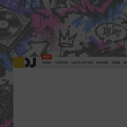
РАДИО
TOP100DJ
ЧАРТЫ HOT100
МУЗЫКА
ЛЮДИ
М