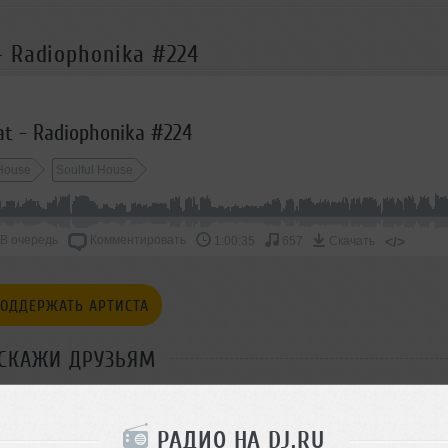
 Radiophonika #224
t - Radiophonika #224
House
Soulful House
В очередь
Комментировать
</>
1:00:35
657
Скачать
ОДДЕРЖАТЬ АРТИСТА
СКАЖИ ДРУЗЬЯМ
РАДИО НА DJ.RU