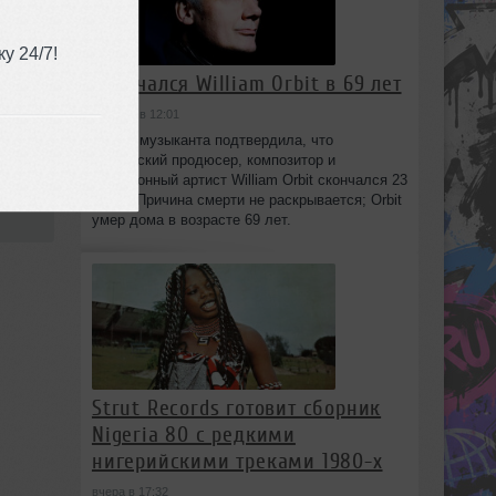
у 24/7!
Скончался William Orbit в 69 лет
сегодня в 12:01
Семья музыканта подтвердила, что
британский продюсер, композитор и
электронный артист William Orbit скончался 23
3
июля. Причина смерти не раскрывается; Orbit
умер дома в возрасте 69 лет.
Strut Records готовит сборник
Nigeria 80 с редкими
нигерийскими треками 1980-х
вчера в 17:32