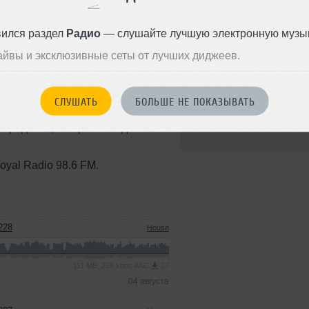
вился раздел
Радио
— слушайте лучшую электронную музык
вальное радио шоу от Heyspace &
айвы и эксклюзивные сеты от лучших диджеев.
Стили:
House
,
Deep
House
,
Soulful House
 / progressive tech house
Записан: 30 июня 2026
СЛУШАТЬ
БОЛЬШЕ НЕ ПОКАЗЫВАТЬ
.
Добавлен: 07 июля 2026, 10:4
и радости, которыми поделимся
BPM: 124
oyal Radio 98.6 FM.
228
House
111 MB, 256 kbps AAC
27
04 августа