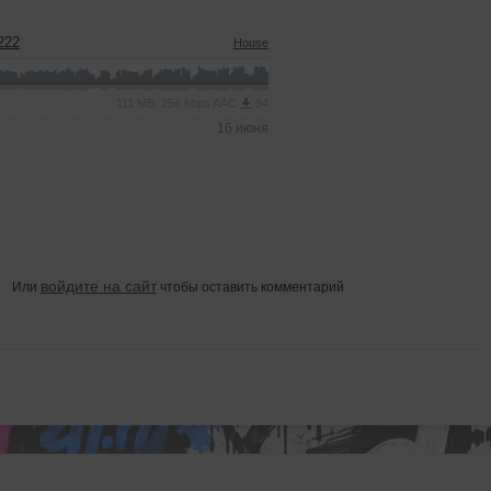
222
House
111 MB, 256 kbps AAC
84
16 июня
войдите на сайт
Или
чтобы оставить комментарий