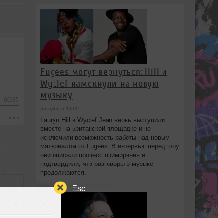
Fugees могут вернуться: Hill и
Wyclef намекнули на новую
музыку
-60:35
сегодня в 13:02
Lauryn Hill и Wyclef Jean вновь выступили
вместе на британской площадке и не
исключили возможность работы над новым
материалом от Fugees. В интервью перед шоу
они описали процесс примирения и
подтвердили, что разговоры о музыке
продолжаются.
Esc