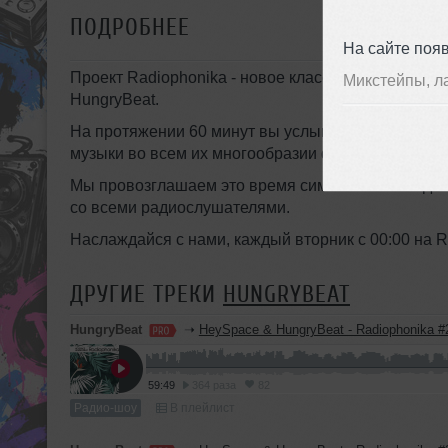
ПОДРОБНЕЕ
На сайте поя
Проект Radiophonika - новое классическое танце
Микстейпы, л
HungryBeat.
На протяжении 60 минут вы услышите новинки deep
музыки во всем их многообразии форм и звучания
Мы провозглашаем это время символом свободы 
со всеми радиослушателями.
Наслаждайся с нами, каждый вторник с 00:00 на R
ДРУГИЕ ТРЕКИ
HUNGRYBEAT
HungryBeat
➝
HeySpace & HungryBeat - Radiophonika #
59:49
364 раза
82
Радио-шоу
В плейлист