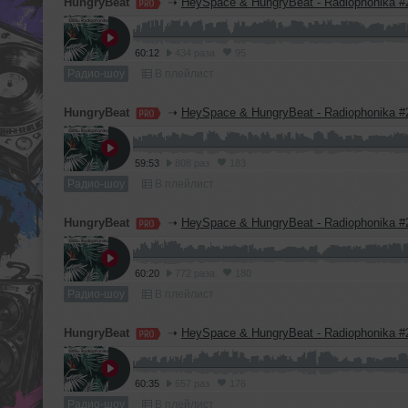
HungryBeat
➝
HeySpace & HungryBeat - Radiophonika #
60:12
434 раза
95
Радио-шоу
В плейлист
HungryBeat
➝
HeySpace & HungryBeat - Radiophonika #
59:53
808 раз
183
Радио-шоу
В плейлист
HungryBeat
➝
HeySpace & HungryBeat - Radiophonika #
60:20
772 раза
180
Радио-шоу
В плейлист
HungryBeat
➝
HeySpace & HungryBeat - Radiophonika #
60:35
657 раз
176
Радио-шоу
В плейлист