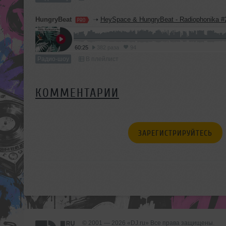
HungryBeat
➝
HeySpace & HungryBeat - Radiophonika #
60:25
382 раза
94
Радио-шоу
В плейлист
КОММЕНТАРИИ
ЗАРЕГИСТРИРУЙТЕСЬ
© 2001 — 2026 «DJ.ru» Все права защищены.