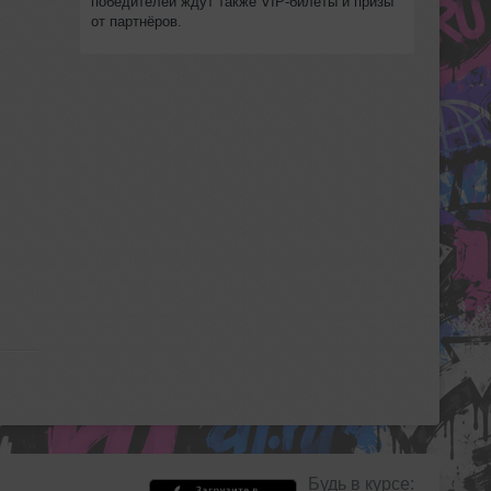
победителей ждут также VIP‑билеты и призы
от партнёров.
Будь в курсе: