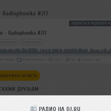
 Radiophonika #217
ПОДКАСТЫ И РАДИОШОУ М
t - Radiophonika #217
Deep House
Soulful House
В очередь
Комментировать
</>
1:00:27
756
Скачать
ОДДЕРЖАТЬ АРТИСТА
СКАЖИ ДРУЗЬЯМ
РАДИО НА DJ.RU