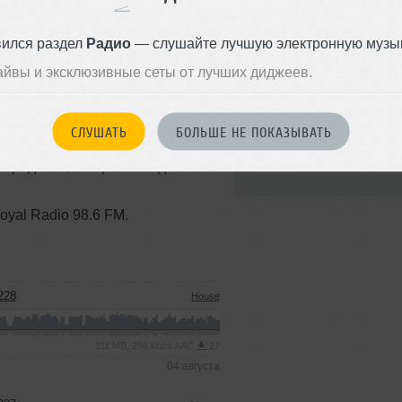
вился раздел
Радио
— слушайте лучшую электронную музык
вальное радио шоу от Heyspace &
айвы и эксклюзивные сеты от лучших диджеев.
Стили:
House
,
Deep
House
,
Soulful House
 / progressive tech house
Записан: 05 мая 2026
СЛУШАТЬ
БОЛЬШЕ НЕ ПОКАЗЫВАТЬ
.
Добавлен: 12 мая 2026, 14:13
и радости, которыми поделимся
BPM: 124
oyal Radio 98.6 FM.
228
House
111 MB, 256 kbps AAC
27
04 августа