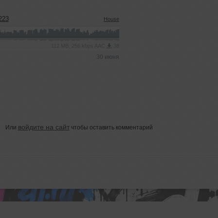
223
House
112 MB, 256 kbps AAC
38
30 июня
войдите на сайт
Или
чтобы оставить комментарий