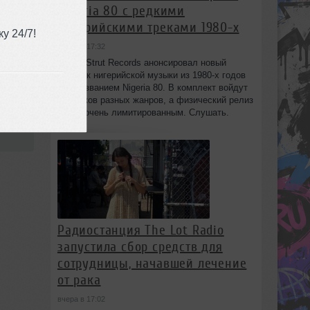
Nigeria 80 с редкими
нигерийскими треками 1980-х
у 24/7!
вчера в 17:32
Лейбл Strut Records анонсировал новый
сборник нигерийской музыки из 1980-х годов
под названием Nigeria 80. В комплект войдут
13 треков разных жанров, а физический релиз
будет очень лимитированным. Слушать.
Радиостанция The Lot Radio
запустила сбор средств для
сотрудницы, начавшей лечение
от рака
вчера в 17:02