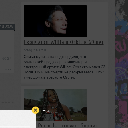
АЙ 2026
Скончался William Orbit в 69 лет
сегодня в 12:01
Семья музыканта подтвердила, что
-60:27
британский продюсер, композитор и
электронный артист William Orbit скончался 23
июля. Причина смерти не раскрывается; Orbit
умер дома в возрасте 69 лет.
Esc
Strut Records готовит сборник