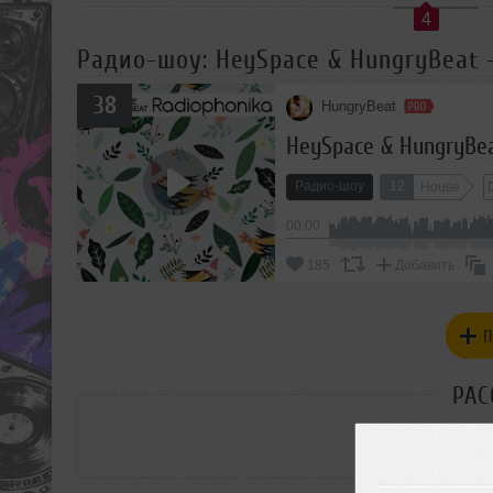
4
Радио-шоу: HeySpace & HungryBeat -
38
HungryBeat
HeySpace & HungryBea
Радио-шоу
12
House
00:00
185
Добавить
П
РАС