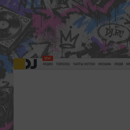
РАДИО
TOP100DJ
ЧАРТЫ HOT100
МУЗЫКА
ЛЮДИ
М