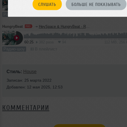
СЛУШАТЬ
БОЛЬШЕ НЕ ПОКАЗЫВАТЬ
60:35
658 раз
176
112 MB, 256
Радио-шоу
В плейлист
HungryBeat
➝
HeySpace & HungryBeat - Radiophonika #223
60:25
382 раза
94
112 MB, 256
Радио-шоу
В плейлист
Стиль:
House
Записан: 25 марта 2022
Добавлен: 12 мая 2025, 12:53
КОММЕНТАРИИ