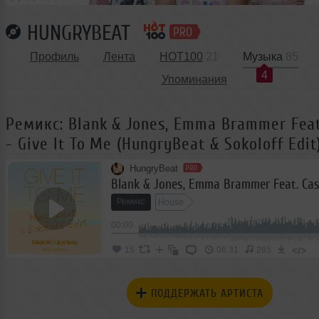
HUNGRYBEAT
Профиль
Лента
HOT100
21
Музыка
85
4
Упоминания
Ремикс: Blank & Jones, Emma Brammer Feat
- Give It To Me (HungryBeat & Sokoloff Edit
HungryBeat
Ремикс
House
00:00
</>
15
06:31
285
ПОДДЕРЖАТЬ АРТИСТА