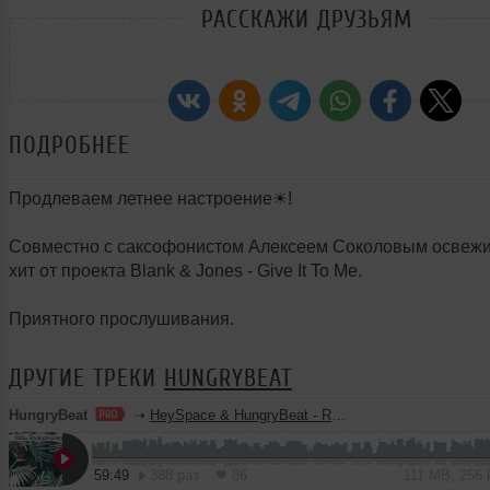
РАССКАЖИ ДРУЗЬЯМ
ПОДРОБНЕЕ
Продлеваем летнее настроение☀!
Совместно с саксофонистом Алексеем Соколовым освеж
хит от проекта Blank & Jones - Give It To Me.
Приятного прослушивания.
ДРУГИЕ ТРЕКИ
HUNGRYBEAT
HungryBeat
➝
HeySpace & HungryBeat - Radiophonika #228
59:49
388 раз
86
111 MB, 256