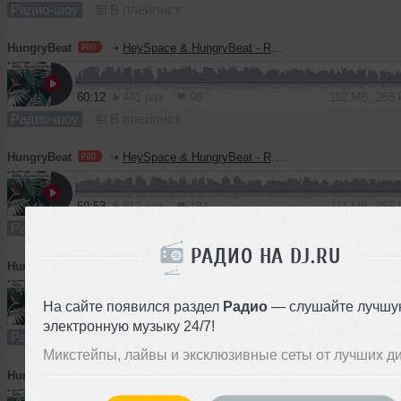
Радио-шоу
В плейлист
HungryBeat
➝
HeySpace & HungryBeat - Radiophonika #227
60:12
441 раз
98
112 MB, 256
Радио-шоу
В плейлист
HungryBeat
➝
HeySpace & HungryBeat - Radiophonika #226
59:53
812 раз
184
111 MB, 256
Радио-шоу
В плейлист
РАДИО НА DJ.RU
HungryBeat
➝
HeySpace & HungryBeat - Radiophonika #225
На сайте появился раздел
Радио
— слушайте лучшу
60:20
772 раза
180
112 MB, 256
электронную музыку 24/7!
Радио-шоу
В плейлист
Микстейпы, лайвы и эксклюзивные сеты от лучших д
HungryBeat
➝
HeySpace & HungryBeat - Radiophonika #224