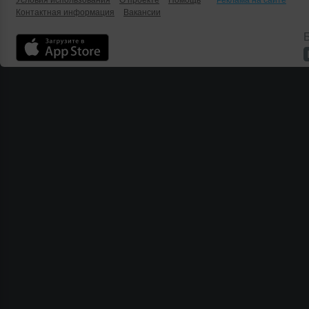
Условия использования
О проекте
Помощь
Реклама на сайте
Контактная информация
Вакансии
Б