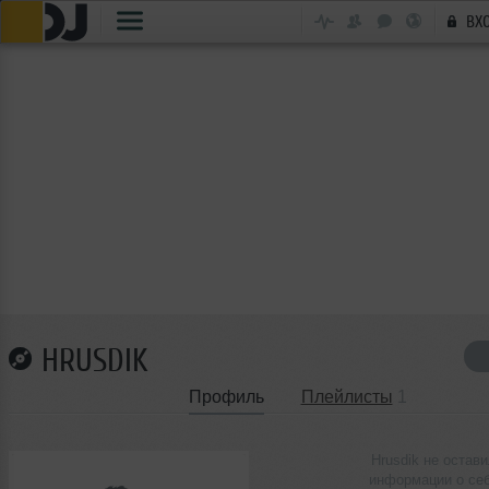
ВХ
HRUSDIK
Профиль
Плейлисты
1
Hrusdik не остав
информации о се