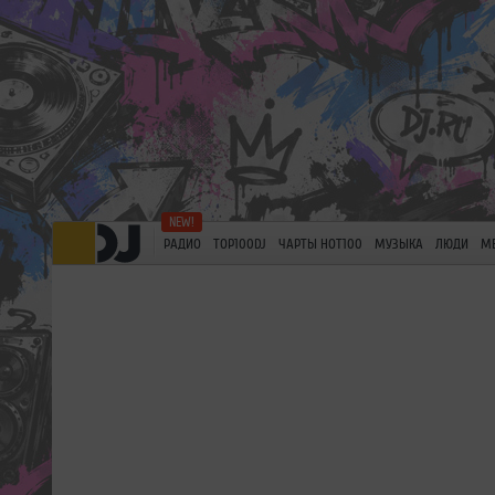
РАДИО
TOP100DJ
ЧАРТЫ HOT100
МУЗЫКА
ЛЮДИ
М