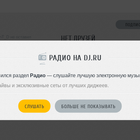
ПОДПИ
НЕТ ДРУЗЕЙ
nT_D не оставил
ормации о себе
Стань первым!
РАДИО НА DJ.RU
ДОБАВИТЬ В ДР
вился раздел
Радио
— слушайте лучшую электронную музык
айвы и эксклюзивные сеты от лучших диджеев.
СЛУШАТЬ
БОЛЬШЕ НЕ ПОКАЗЫВАТЬ