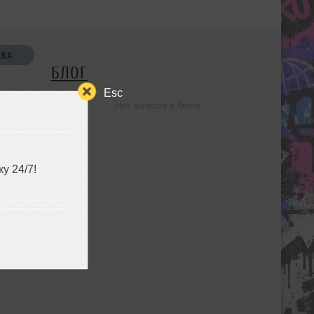
СКА
БЛОГ
Esc
Нет записей в блоге
УЗЬЯ
у 24/7!