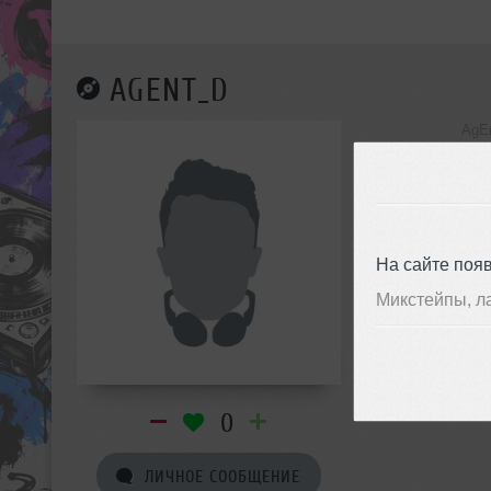
AGENT_D
AgE
инф
На сайте поя
Микстейпы, л
0
ЛИЧНОЕ СООБЩЕНИЕ