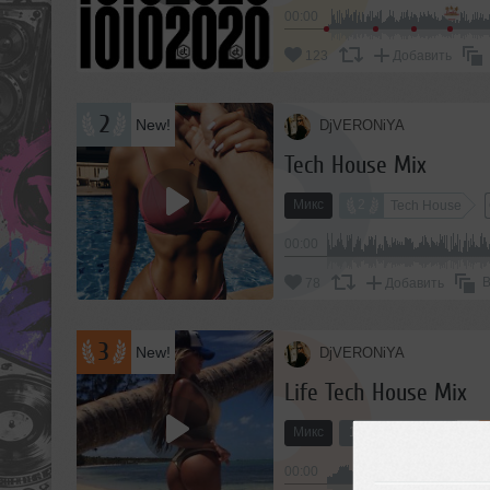
00:00
123
Добавить
2
New!
DjVERONiYA
Tech House Mix
Микс
2
Tech House
00:00
В
78
Добавить
3
New!
DjVERONiYA
Life Tech House Mix
Микс
10
Deep House
00:00