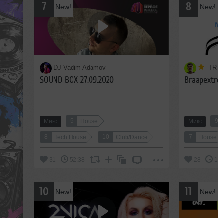
7
8
New!
New!
DJ Vadim Adamov
TR
SOUND BOX 27.09.2020
Braapextr
5
Микс
House
Микс
8
10
7
Tech House
Club/Dance
House
31
52:38
28
1
10
11
New!
New!