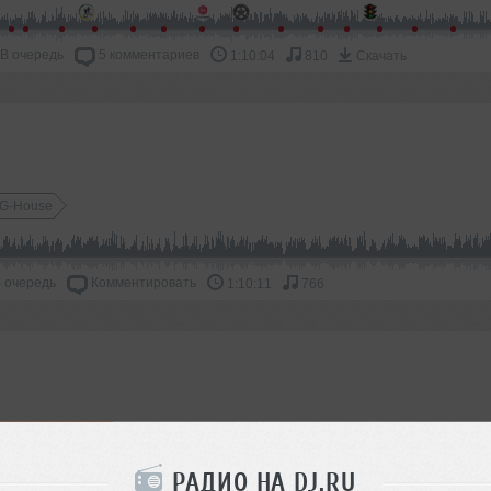
март
2019
В очередь
5 комментариев
1:10:04
810
Скачать
апрель
2020
май
2021
июнь
2022
июль
2023
G-House
август
2024
сентябрь
2025
 очередь
Комментировать
1:10:11
766
октябрь
2026
ноябрь
декабрь
3
Tech House
РАДИО НА DJ.RU