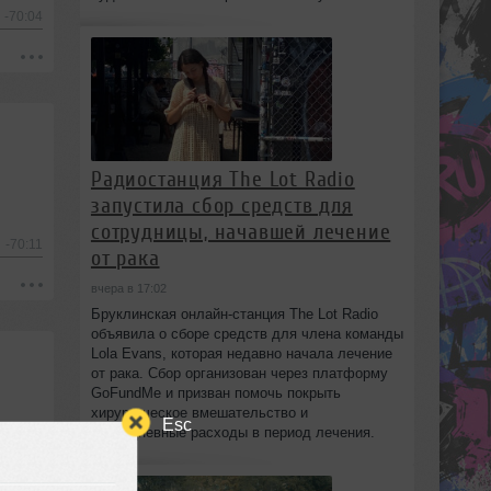
-70:04
Радиостанция The Lot Radio
запустила сбор средств для
сотрудницы, начавшей лечение
-70:11
от рака
вчера в 17:02
Бруклинская онлайн-станция The Lot Radio
объявила о сборе средств для члена команды
Lola Evans, которая недавно начала лечение
от рака. Сбор организован через платформу
GoFundMe и призван помочь покрыть
хирургическое вмешательство и
Esc
повседневные расходы в период лечения.
-60:51