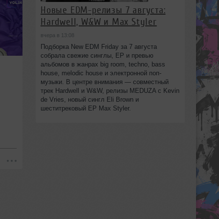
Новые EDM-релизы 7 августа:
Hardwell, W&W и Max Styler
вчера в 13:08
Подборка New EDM Friday за 7 августа
собрала свежие синглы, EP и превью
альбомов в жанрах big room, techno, bass
house, melodic house и электронной поп-
музыки. В центре внимания — совместный
трек Hardwell и W&W, релизы MEDUZA с Kevin
de Vries, новый сингл Eli Brown и
шеститрековый EP Max Styler.