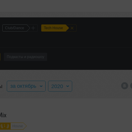
+
+
Club/Dance
Tech House
Подкасты и радиошоу
ы
за октябрь
2020
за весь год
2016
Mix
январь
2017
1
House
февраль
2018