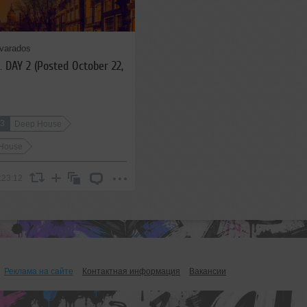
lvarados
. DAY 2 (Posted October 22,
23
Deep House
 House
:23:12
Реклама на сайте
Контактная информация
Вакансии