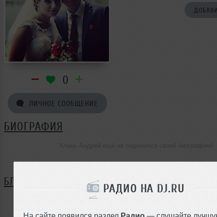
ДОБАВИ
0
ЛИЧНОЕ СООБЩЕНИЕ
БИОГРАФИЯ
Хлань Андрей ещё не поделился своей биографией
БЛОГ
РАДИО НА DJ.RU
Нет записей в блоге
На сайте появился раздел
Радио
— слушайте лучшу