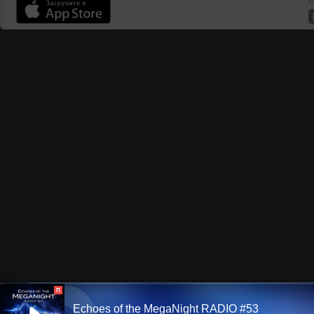
П
Echoes of the MegaNight RADIO #53