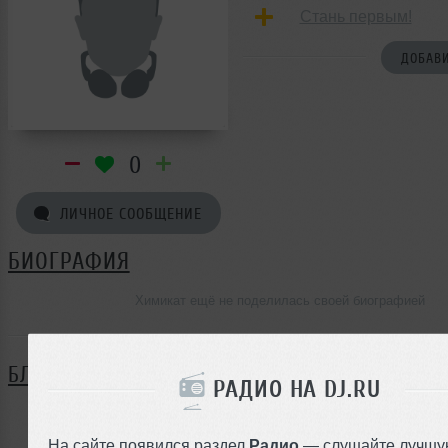
Стань первым!
ДОБАВИ
0
ЛИЧНОЕ СООБЩЕНИЕ
БИОГРАФИЯ
Химикат ещё не поделилась своей биографией
БЛОГ
РАДИО НА DJ.RU
Нет записей в блоге
На сайте появился раздел
Радио
— слушайте лучшу