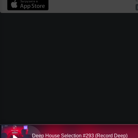
Ш
Deep House Selection #293 (Record Deep)