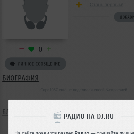
Стань первым!
ДОБАВИ
0
ЛИЧНОЕ СООБЩЕНИЕ
БИОГРАФИЯ
Capa1987 ещё не поделился своей биографией
БЛОГ
РАДИО НА DJ.RU
Нет записей в блоге
На сайте появился раздел
Радио
— слушайте лучшу