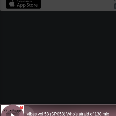
П
vibes vol 53 (SP053) Who's afraid of 138 mix