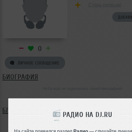
Стань первым!
ДОБАВИ
0
ЛИЧНОЕ СООБЩЕНИЕ
БИОГРАФИЯ
HeYa ещё не поделилась своей биографией
БЛОГ
РАДИО НА DJ.RU
Нет записей в блоге
На сайте появился раздел
Радио
— слушайте лучшу