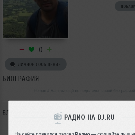
ДОБАВИ
0
ЛИЧНОЕ СООБЩЕНИЕ
БИОГРАФИЯ
Hernan J Ramirez ещё не поделился своей биографией
БЛОГ
РАДИО НА DJ.RU
Нет записей в блоге
На сайте появился раздел
Радио
— слушайте лучшу