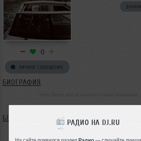
ДОБАВИ
0
ЛИЧНОЕ СООБЩЕНИЕ
БИОГРАФИЯ
Henry Barnes ещё не поделился своей биографией
БЛОГ
РАДИО НА DJ.RU
Нет записей в блоге
На сайте появился раздел
Радио
— слушайте лучшу