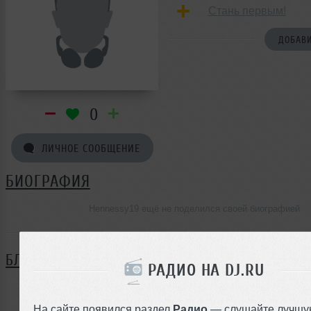
Стань первым!
ДОБАВИ
0
ЛИЧНОЕ СООБЩЕНИЕ
БИОГРАФИЯ
Hennessy19 ещё не поделился своей биографией
БЛОГ
РАДИО НА DJ.RU
Нет записей в блоге
На сайте появился раздел
Радио
— слушайте лучшу