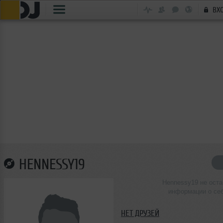
ВХ
HENNESSY19
Hennessy19 не ост
информации о се
НЕТ ДРУЗЕЙ