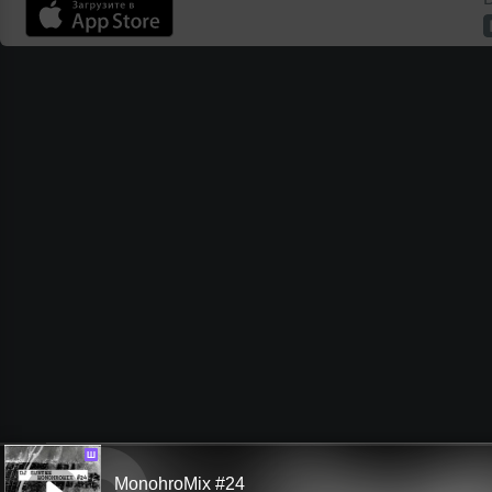
Ш
MonohroMix #24