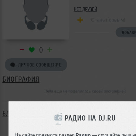
НЕТ ДРУЗЕЙ
Стань первым!
ДОБАВИ
0
ЛИЧНОЕ СООБЩЕНИЕ
БИОГРАФИЯ
Hella ещё не поделилась своей биографией
БЛОГ
РАДИО НА DJ.RU
Нет записей в блоге
На сайте появился раздел
Радио
— слушайте лучшу