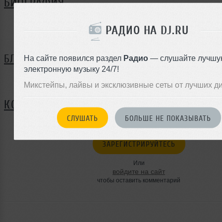
БИОГРАФИЯ
Helen ещё не поделился своей биографией
РАДИО НА DJ.RU
БЛОГ
На сайте появился раздел
Радио
— слушайте лучшу
электронную музыку 24/7!
Нет записей в блоге
Микстейпы, лайвы и эксклюзивные сеты от лучших д
КОММЕНТАРИИ
СЛУШАТЬ
БОЛЬШЕ НЕ ПОКАЗЫВАТЬ
ЗАРЕГИСТРИРУЙТЕСЬ
Или
войдите на сайт
чтобы оставить комментарий