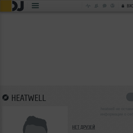
ВХ
HEATWELL
heatwell не остав
информации о се
НЕТ ДРУЗЕЙ