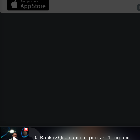
П
DJ Bankov Quantum drift podcast 11 organic