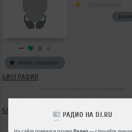
Стань первым!
ДОБАВИ
0
ЛИЧНОЕ СООБЩЕНИЕ
БИОГРАФИЯ
heatwell ещё не поделился своей биографией
БЛОГ
РАДИО НА DJ.RU
Нет записей в блоге
На сайте появился раздел
Радио
— слушайте лучшу