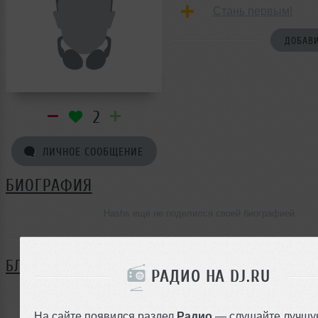
Стань первым!
ДОБАВИ
2
ЛИЧНОЕ СООБЩЕНИЕ
БИОГРАФИЯ
Hashs ещё не поделился своей биографией
БЛОГ
РАДИО НА DJ.RU
Нет записей в блоге
На сайте появился раздел
Радио
— слушайте лучшу