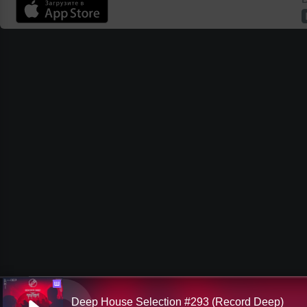
Ш
Deep House Selection #293 (Record Deep)