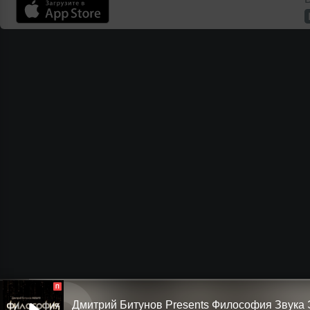
П
Дмитрий Битунов Presents Филоcофия Звука 