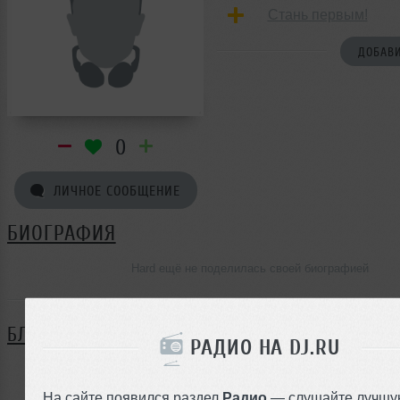
Стань первым!
ДОБАВИ
0
ЛИЧНОЕ СООБЩЕНИЕ
БИОГРАФИЯ
Hard ещё не поделилась своей биографией
БЛОГ
РАДИО НА DJ.RU
Нет записей в блоге
На сайте появился раздел
Радио
— слушайте лучшу