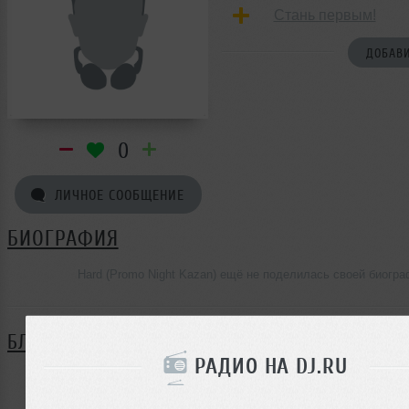
Стань первым!
ДОБАВИ
0
ЛИЧНОЕ СООБЩЕНИЕ
БИОГРАФИЯ
Hard (Promo Night Kazan) ещё не поделилась своей биогр
БЛОГ
РАДИО НА DJ.RU
Нет записей в блоге