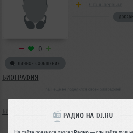
Стань первым!
ДОБАВИ
0
ЛИЧНОЕ СООБЩЕНИЕ
БИОГРАФИЯ
halil ещё не поделился своей биографией
БЛОГ
РАДИО НА DJ.RU
Нет записей в блоге
На сайте появился раздел
Радио
— слушайте лучшу