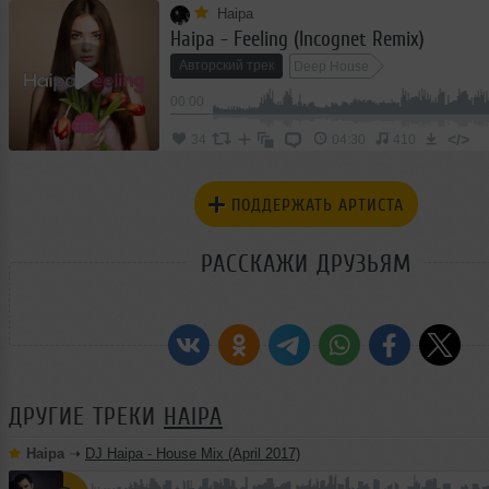
Haipa
Haipa - Feeling (Incognet Remix)
Авторский трек
Deep House
00:00
</>
34
04:30
410
ПОДДЕРЖАТЬ АРТИСТА
РАССКАЖИ ДРУЗЬЯМ
ДРУГИЕ ТРЕКИ
HAIPA
Haipa
➝
DJ Haipa - House Mix (April 2017)