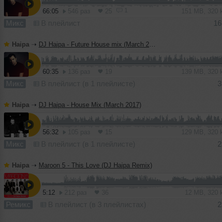
1
66:05
546 раз
25
151 MB, 320
Микс
В плейлист
16
Haipa
➝
DJ Haipa - Future House mix (March 2017)
60:35
136 раз
19
139 MB, 320
Микс
В плейлист (в 1 плейлисте)
3
Haipa
➝
DJ Haipa - House Mix (March 2017)
56:32
105 раз
15
129 MB, 320
Микс
В плейлист (в 1 плейлисте)
2
Haipa
➝
Maroon 5 - This Love (DJ Haipa Remix)
5:12
212 раз
36
12 MB, 320
Ремикс
В плейлист (в 3 плейлистах)
2